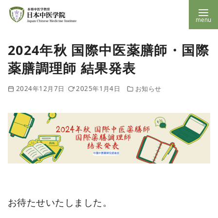
コ
2024年秋 国際中医薬膳師・国際
ン
薬膳調理師 結果発表
テ
ン
2024年12月7日
2025年1月4日
お知らせ
ツ
へ
移
動
お待たせいたしました。