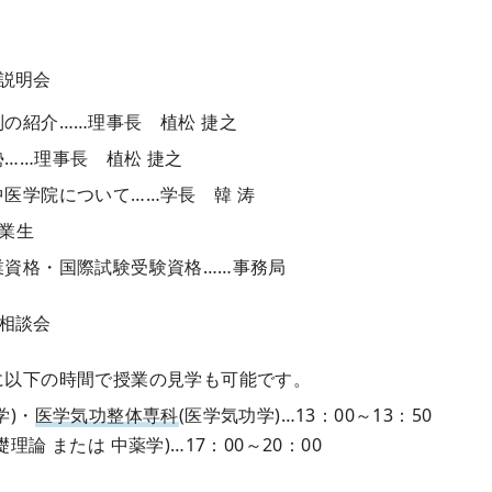
校説明会
の紹介……理事長 植松 捷之
……理事長 植松 捷之
医学院について……学長 韓 涛
業生
業資格・国際試験受験資格……事務局
別相談会
に以下の時間で授業の見学も可能です。
学)・
医学気功整体専科
(医学気功学)…13：00～13：50
礎理論 または 中薬学)…17：00～20：00