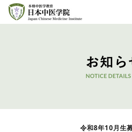
コ
ン
テ
ン
ツ
へ
移
動
令和8年10月生