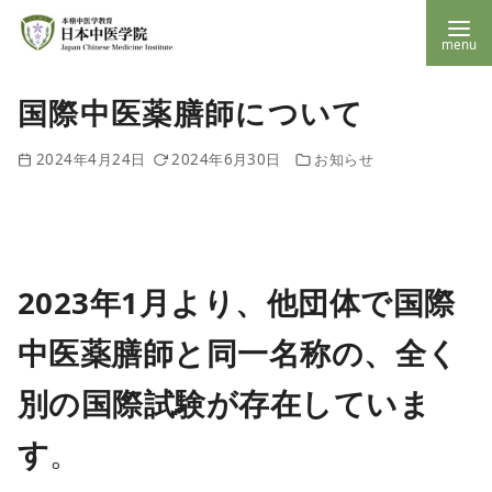
コ
国際中医薬膳師について
ン
テ
2024年4月24日
2024年6月30日
お知らせ
ン
ツ
へ
移
2023年1月より、他団体で国際
動
中医薬膳師と同一名称の、全く
別の国際試験が存在していま
す
。