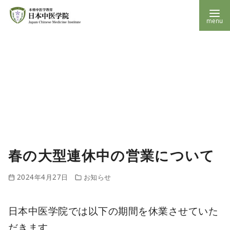
コ
ン
テ
ン
ツ
へ
移
春の大型連休中の営業について
動
2024年4月27日
お知らせ
日本中医学院では以下の期間を休業させていた
だきます。