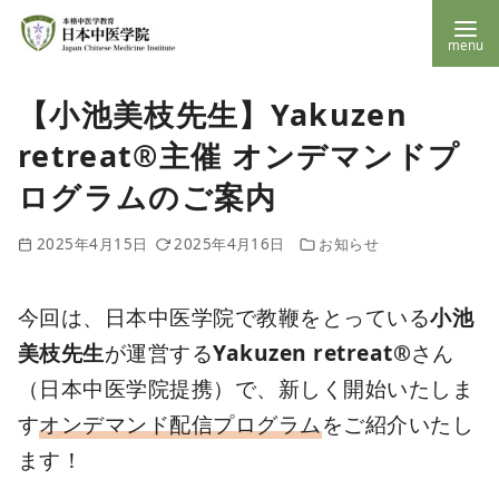
コ
【小池美枝先生】Yakuzen
ン
retreat®主催 オンデマンドプ
テ
ン
ログラムのご案内
ツ
2025年4月15日
2025年4月16日
お知らせ
へ
移
今回は、日本中医学院で教鞭をとっている
小池
動
美枝先生
が運営する
Yakuzen retreat®
さん
（日本中医学院提携）で、新しく開始いたしま
す
オンデマンド配信プログラム
をご紹介いたし
ます！