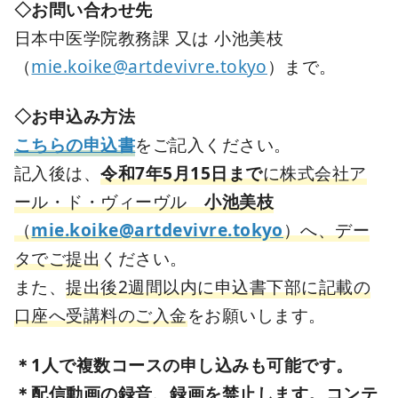
◇お問い合わせ先
日本中医学院教務課 又は 小池美枝
（
mie.koike@artdevivre.tokyo
）まで。
◇お申込み方法
こちらの申込書
をご記入ください。
記入後は、
令和7年5月15日まで
に株式会社ア
ール・ド・ヴィーヴル
小池美枝
（
mie.koike@artdevivre.tokyo
）へ、デー
タでご提出
ください。
また、
提出後2週間以内に申込書下部に記載の
口座へ受講料のご入金
をお願いします。
＊1人で複数コースの申し込みも可能です。
＊配信動画の録音、録画を禁止します。コンテ